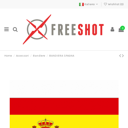
Italiano
Wishlist (
0
)
0
Home
Accessori
Bandiere
BANDIERA SPAGNA