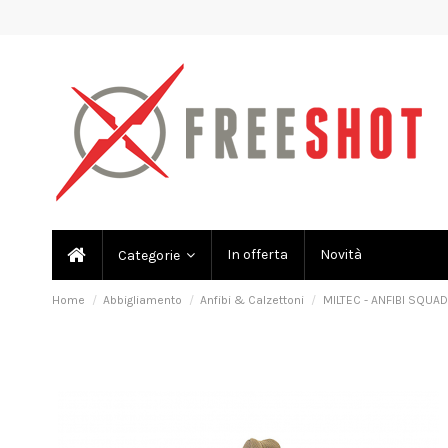
In offerta
Novità
Categorie
Home
Abbigliamento
Anfibi & Calzettoni
MILTEC - ANFIBI SQUA