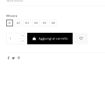
Tasse incluse
Misura
41
42
43
44
45
46
Aggiungi al carrello