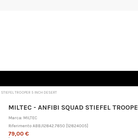
D STIEFEL TROOPER 5 INCH DESERT
MILTEC - ANFIBI SQUAD STIEFEL TROOP
Marca:
MILTEC
Riferimento
ABBJ12842.7850
[12824005]
79,00 €