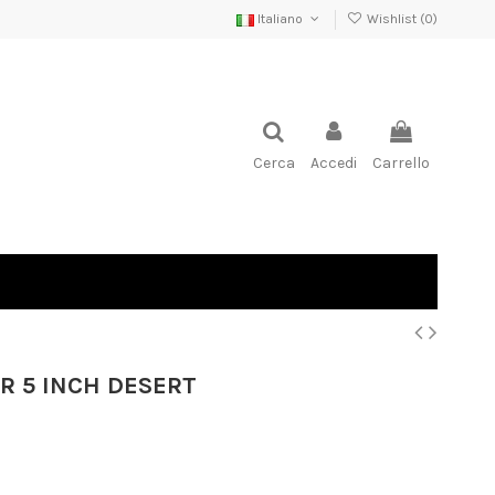
Italiano
Wishlist (
0
)
Cerca
Accedi
Carrello
ER 5 INCH DESERT