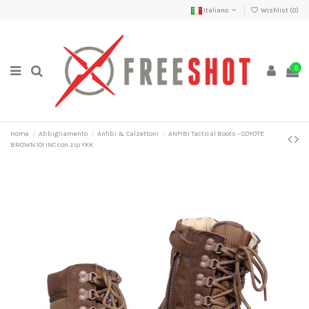
Italiano
Wishlist (
0
)
0
Home
Abbigliamento
Anfibi & Calzettoni
ANFIBI Tactical Boots - COYOTE
BROWN 101 INC con zip YKK