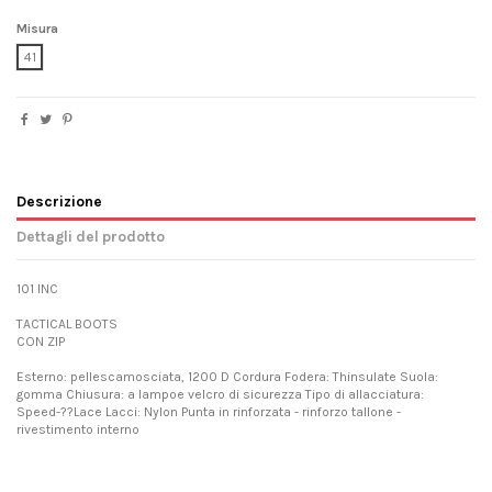
Misura
41
Descrizione
Dettagli del prodotto
101 INC
TACTICAL BOOTS
CON ZIP
Esterno: pellescamosciata, 1200 D Cordura Fodera: Thinsulate Suola:
gomma Chiusura: a lampoe velcro di sicurezza Tipo di allacciatura:
Speed-??Lace Lacci: Nylon Punta in rinforzata - rinforzo tallone -
rivestimento interno