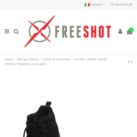
Italiano
Wishlist (
0
)
0
Home
Abbigliamento
Anfibi & Calzettoni
MILTEC - ANFIBI SQUAD
STIEFEL TROOPER 5 INCH NERI