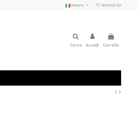
Italiano
Wishlist (
0
)
Cerca
Accedi
Carrello