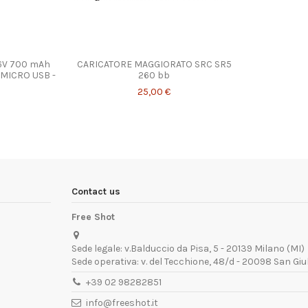
,6V 700 mAh
CARICATORE MAGGIORATO SRC SR5
e MICRO USB -
260 bb
25,00 €
Contact us
Free Shot
Sede legale: v.Balduccio da Pisa, 5 - 20139 Milano (MI)
Sede operativa: v. del Tecchione, 48/d - 20098 San Giu
+39 02 98282851
info@freeshot.it