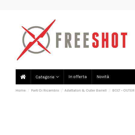
In offerta
Novità
Categorie
Home
Parti Di Ricambio
Adattatori & Outer Barrell
BOLT - OUTER