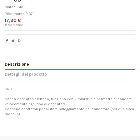
Marca:
SRC
Riferimento
P-37
17,90 €
Tasse incluse
Descrizione
Dettagli del prodotto
SRC
Carica-caricatori elettrico, funziona con 2 ministilo e permette di caricare
velocemente ogni tipo di caricatore.
Contiene adattatori per aiutare l'alloggiamento del caricatore (per qualsiasi
modello)