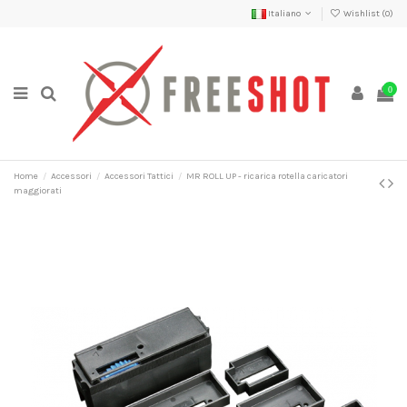
Italiano
Wishlist (
0
)
0
Home
Accessori
Accessori Tattici
MR ROLL UP - ricarica rotella caricatori
maggiorati