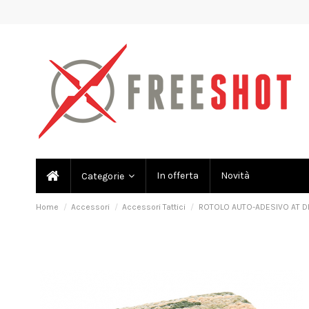
In offerta
Novità
Categorie
Home
Accessori
Accessori Tattici
ROTOLO AUTO-ADESIVO AT DI