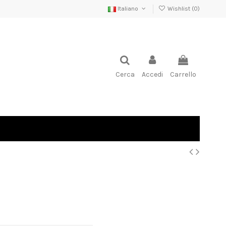
Italiano
Wishlist (
0
)
Cerca
Accedi
Carrello