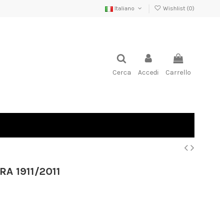
Italiano
Wishlist (
0
)
Cerca
Accedi
Carrello
A 1911/2011