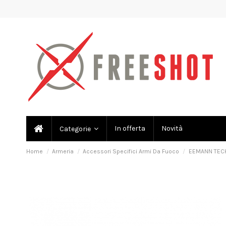
In offerta
Novità
Categorie
Home
Armeria
Accessori Specifici Armi Da Fuoco
EEMANN TECH