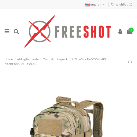
English
Wishlist (
0
)
0
Home
Abbigliamento
Zaini & Idrapack
HELIKON - RACCOON MK2
BACKPACK (MULTICAM)