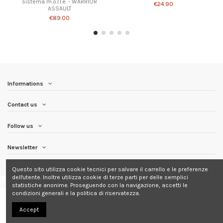
sistema m.o.l.l.e. - WARRIOR
€24.90
ASSAULT
€89.00
Informations
Contact us
Follow us
Newsletter
Questo sito utilizza cookie tecnici per salvare il carrello e le preferenze
dell'utente. Inoltre utilizza cookie di terze parti per delle semplici
statistiche anonime. Proseguendo con la navigazione, accetti le
condizioni generali e la politica di riservatezza.
Add to cart
Accept