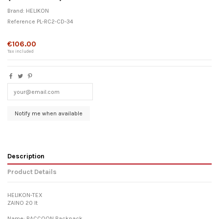
Brand:
HELIKON
Reference
PL-RC2-CD-34
Out-of-Stock
€106.00
Tax included
Description
Product Details
HELIKON-TEX
ZAINO 20 lt
Name: RACCOON Backpack