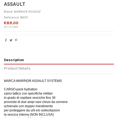
ASSAULT
Brand:
WARRIOR ASSAULT
Reference
18210
€89.00
Tax included
Description
Product Details
MARCA WARRIOR ASSAULT SYSTEMS
CARGO pack hydration
zaino tattico con specifiche militari
in grado di ospitare vesciche fino 3lt
provvisto di due ampi vani chiusi da cerniere
schienale con doppio rivestimento
per proteggere da urti e/o sollecitazioni
la vescica interna (NON INCLUSA)