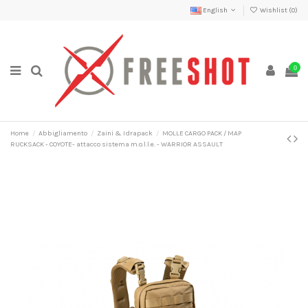
English
Wishlist (
0
)
0
Home
Abbigliamento
Zaini & Idrapack
MOLLE CARGO PACK / MAP
RUCKSACK - COYOTE- attacco sistema m.o.l.l.e. - WARRIOR ASSAULT