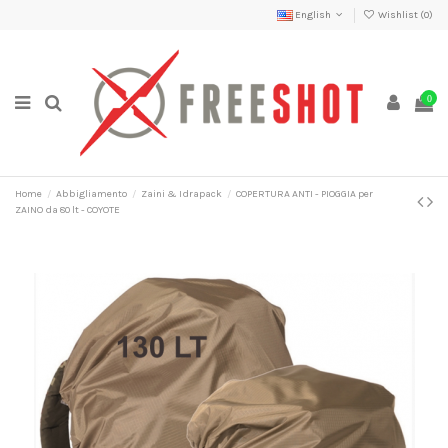
English
Wishlist (
0
)
0
Home
Abbigliamento
Zaini & Idrapack
COPERTURA ANTI - PIOGGIA per
ZAINO da 80 lt - COYOTE