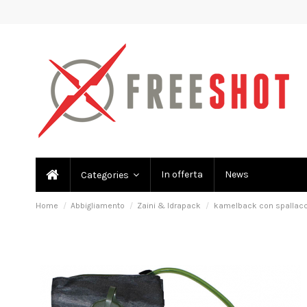
In offerta
News
Categories
Home
Abbigliamento
Zaini & Idrapack
kamelback con spallacci