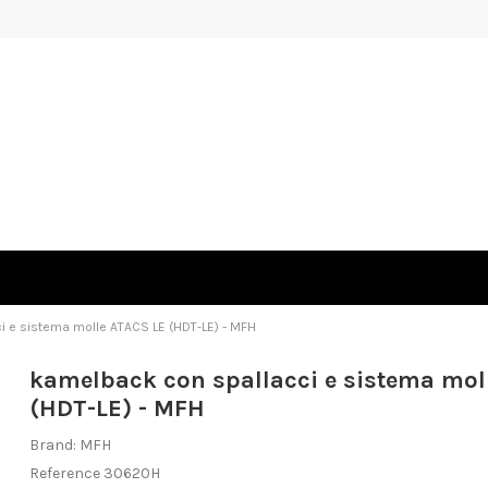
 e sistema molle ATACS LE (HDT-LE) - MFH
kamelback con spallacci e sistema mol
(HDT-LE) - MFH
Brand:
MFH
Reference
30620H