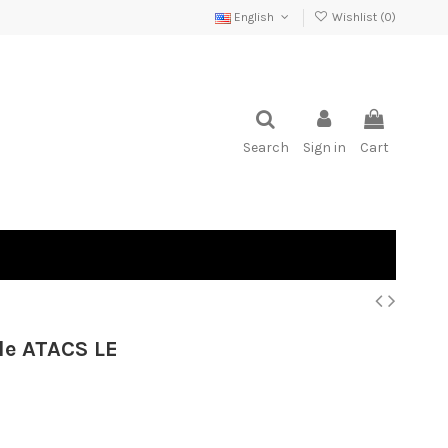
English
Wishlist (
0
)
Search
Sign in
Cart
le ATACS LE