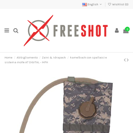
English
Wishlist (
0
)
0
Home
Abbigliamento
Zaini & Idrapack
kamelback con spallacci e
sistema molle AT DIGITAL - MFH