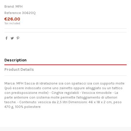
Brand:
MFH
Reference
30620Q
€26.00
Tax included
Description
Product Details
Marca: MFH Sacca di idratazione sia con spallacci sia con supporto molle
(può essere indossato come uno zainetto oppure alloggiato su un tattico
con predisposizione molle) - Cinghie regolabili - Vescica rimovibile - La
parte anteriore con sistema molle permette l'alloggiamento di ulteriori
tasche. - Contenuto: vescica da 2,5 litri Dimensioni: 46 x 18 x 2 cm, peso
470 g, 100% poliestere