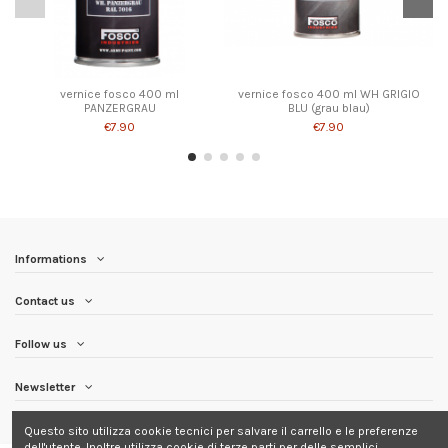
vernice fosco 400 ml
vernice fosco 400 ml WH GRIGIO
PANZERGRAU
BLU (grau blau)
€7.90
€7.90
Informations
Contact us
Follow us
Newsletter
Questo sito utilizza cookie tecnici per salvare il carrello e le preferenze
dell'utente. Inoltre utilizza cookie di terze parti per delle semplici