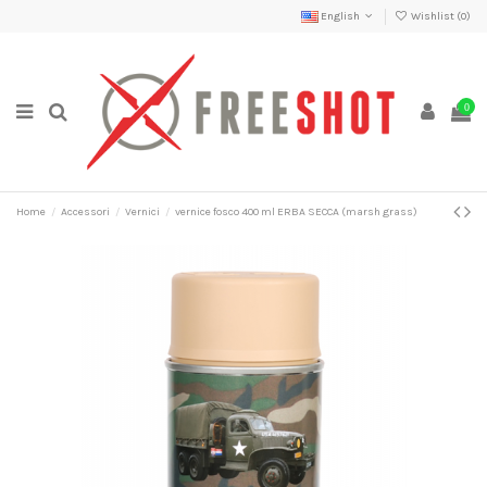
English
Wishlist (
0
)
0
Home
Accessori
Vernici
vernice fosco 400 ml ERBA SECCA (marsh grass)