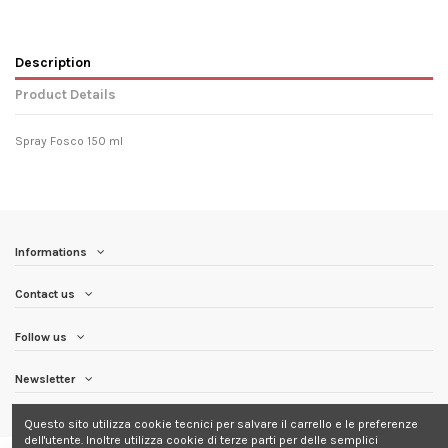
Description
Product Details
Spray Fosco 150 ml
Informations
Contact us
Follow us
Newsletter
Questo sito utilizza cookie tecnici per salvare il carrello e le preferenze
dell'utente. Inoltre utilizza cookie di terze parti per delle semplici