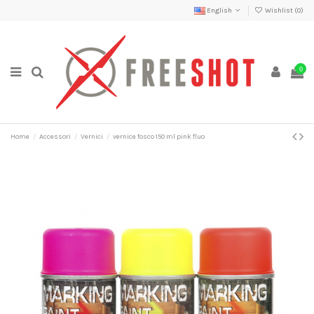
English
Wishlist (
0
)
0
Home
Accessori
Vernici
vernice fosco 150 ml pink fluo