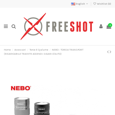
English
Wishlist (
0
)
0
Home
Accessori
Torce E Cyalume
NEBO - TORCIA TRANSPORT
(RICARICABILE TRAMITE ACCENDI-SIGARI D'AUTO)