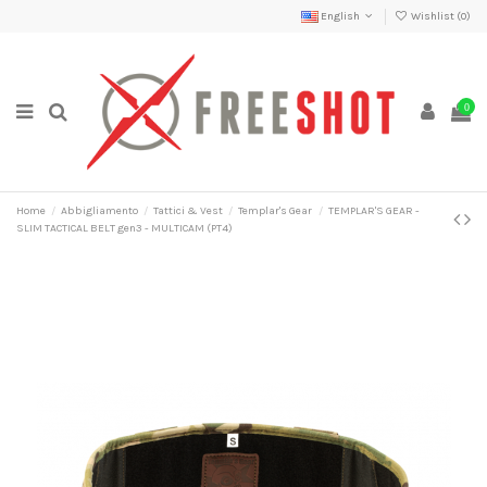
English
Wishlist (
0
)
0
Home
Abbigliamento
Tattici & Vest
Templar's Gear
TEMPLAR'S GEAR -
SLIM TACTICAL BELT gen3 - MULTICAM (PT4)