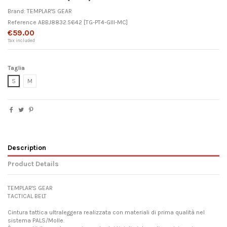
Brand:
TEMPLAR'S GEAR
Reference
ABBJ8832.5642
[TG-PT4-GIII-MC]
€59.00
Tax included
Taglia
S
M
Description
Product Details
TEMPLAR'S GEAR
TACTICAL BELT
Cintura tattica ultraleggera realizzata con materiali di prima qualità nel
sistema PALS/Molle.