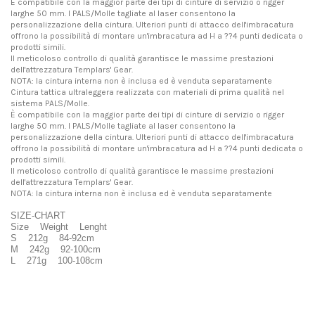
È compatibile con la maggior parte dei tipi di cinture di servizio o rigger
larghe 50 mm. I PALS/Molle tagliate al laser consentono la
personalizzazione della cintura. Ulteriori punti di attacco dell'imbracatura
offrono la possibilità di montare un'imbracatura ad H a ??4 punti dedicata o
prodotti simili.
Il meticoloso controllo di qualità garantisce le massime prestazioni
dell'attrezzatura Templars' Gear.
NOTA: la cintura interna non è inclusa ed è venduta separatamente
Cintura tattica ultraleggera realizzata con materiali di prima qualità nel
sistema PALS/Molle.
È compatibile con la maggior parte dei tipi di cinture di servizio o rigger
larghe 50 mm. I PALS/Molle tagliate al laser consentono la
personalizzazione della cintura. Ulteriori punti di attacco dell'imbracatura
offrono la possibilità di montare un'imbracatura ad H a ??4 punti dedicata o
prodotti simili.
Il meticoloso controllo di qualità garantisce le massime prestazioni
dell'attrezzatura Templars' Gear.
NOTA: la cintura interna non è inclusa ed è venduta separatamente
SIZE-CHART
Size Weight Lenght
S 212g 84-92cm
M 242g 92-100cm
L 271g 100-108cm