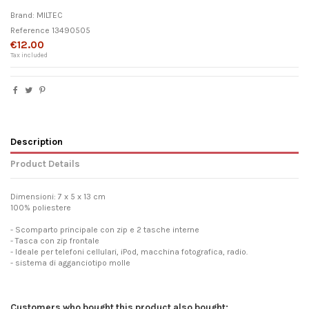
Brand:
MILTEC
Reference
13490505
€12.00
Tax included
Description
Product Details
Dimensioni: 7 x 5 x 13 cm
100% poliestere
- Scomparto principale con zip e 2 tasche interne
- Tasca con zip frontale
- Ideale per telefoni cellulari, iPod, macchina fotografica, radio.
- sistema di agganciotipo molle
Customers who bought this product also bought: