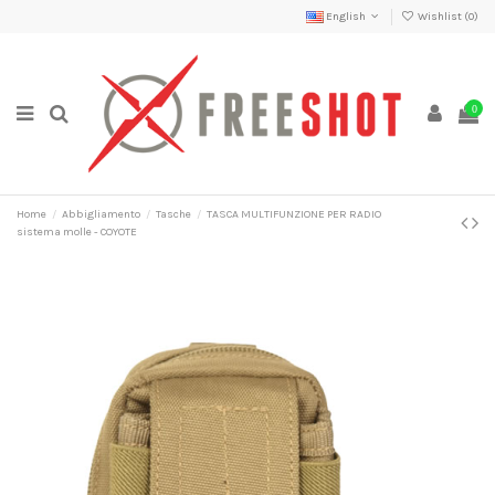
English
Wishlist (
0
)
0
Home
Abbigliamento
Tasche
TASCA MULTIFUNZIONE PER RADIO
sistema molle - COYOTE