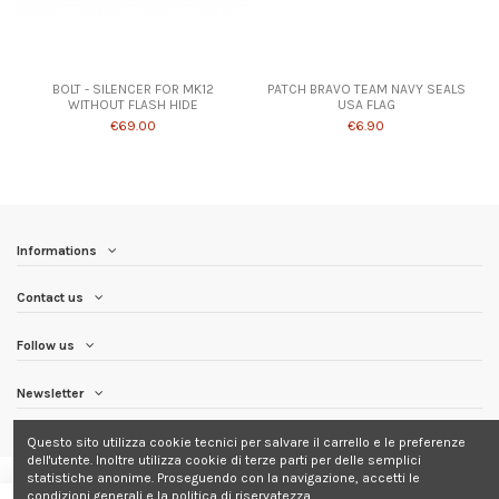
BOLT - SILENCER FOR MK12
PATCH BRAVO TEAM NAVY SEALS
WITHOUT FLASH HIDE
USA FLAG
€69.00
€6.90
Informations
Contact us
Follow us
Newsletter
Questo sito utilizza cookie tecnici per salvare il carrello e le preferenze
dell'utente. Inoltre utilizza cookie di terze parti per delle semplici
statistiche anonime. Proseguendo con la navigazione, accetti le
condizioni generali e la politica di riservatezza.