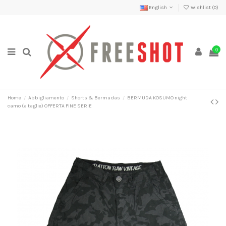
English
Wishlist (
0
)
0
Home
Abbigliamento
Shorts & Bermudas
BERMUDA KOSUMO night
camo (a taglie) OFFERTA FINE SERIE