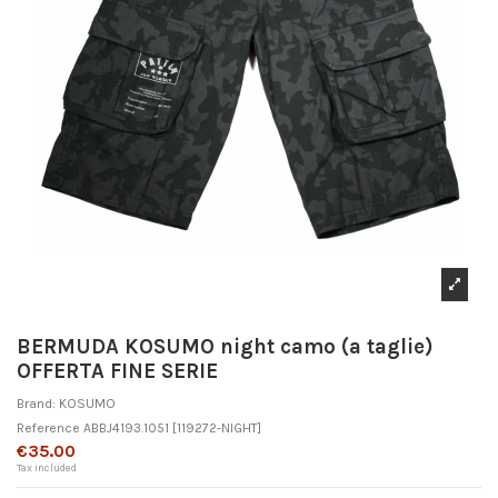
BERMUDA KOSUMO night camo (a taglie)
OFFERTA FINE SERIE
Brand:
KOSUMO
Reference
ABBJ4193.1051
[119272-NIGHT]
€35.00
Tax included