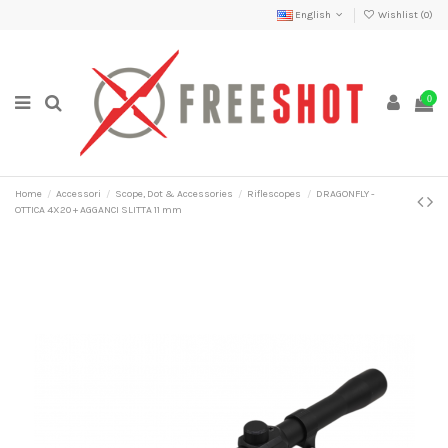
English
Wishlist (
0
)
0
Home
Accessori
Scope, Dot & Accessories
Riflescopes
DRAGONFLY -
OTTICA 4X20 + AGGANCI SLITTA 11 mm