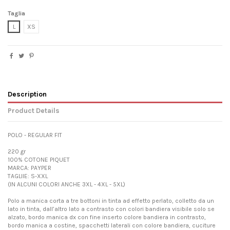
Taglia
L
XS
Description
Product Details
POLO - REGULAR FIT
220 gr
100% COTONE PIQUET
MARCA: PAYPER
TAGLIIE: S-XXL
(IN ALCUNI COLORI ANCHE 3XL - 4XL - 5XL)
Polo a manica corta a tre bottoni in tinta ad effetto perlato, colletto da un
lato in tinta, dall’altro lato a contrasto con colori bandiera visibile solo se
alzato, bordo manica dx con fine inserto colore bandiera in contrasto,
bordo manica a costine, spacchetti laterali con colore bandiera, cuciture