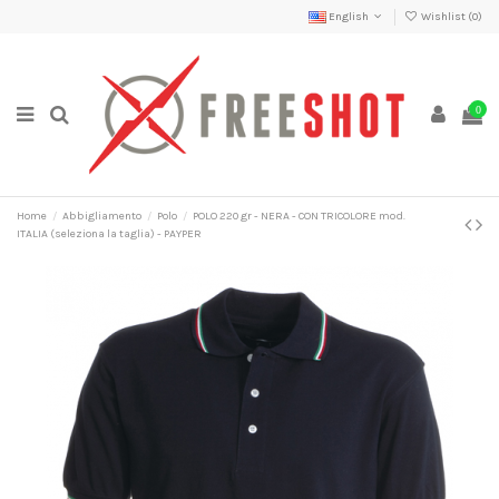
English
Wishlist (
0
)
0
Home
Abbigliamento
Polo
POLO 220 gr - NERA - CON TRICOLORE mod.
ITALIA (seleziona la taglia) - PAYPER