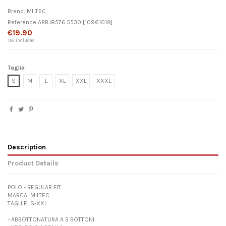
Brand:
MILTEC
Reference
ABBJ8576.5530
[10961019]
€19.90
Tax included
Taglia
S
M
L
XL
XXL
XXXL
Description
Product Details
POLO - REGULAR FIT
MARCA: MILTEC
TAGLIIE: S-XXL
- ABBOTTONATURA A 3 BOTTONI