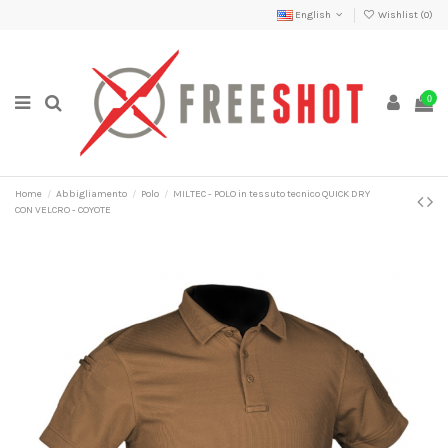
English
Wishlist (
0
)
0
Home
Abbigliamento
Polo
MILTEC - POLO in tessuto tecnico QUICK DRY
CON VELCRO - COYOTE