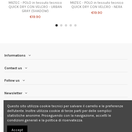
MILTEC - POLO in tessuto tecnico
MILTEC - POLO in tessuto tecnico
QUICK DRY CON VELCRO - URBAN
QUICK DRY CON VELCRO - NERA
GRAY (SHADOW)
€19.90
€19.90
Informations
Contact us
Follow us
Newsletter
Questo sito utilizza cookie tecnici per salvare il carrello e le preferenze
dell'utente. Inoltre utilizza cookie di terze parti per delle semplici
statistiche anonime. Proseguendo con la navigazione, accetti le
condizioni generali e la politica di riservatezza.
Add to cart
Accept