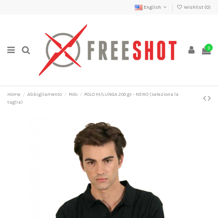
English
Wishlist (
0
)
0
Home
Abbigliamento
Polo
POLO M/LUNGA 200 gr - NERO (seleziona la
taglia)