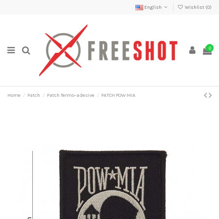
English
Wishlist (
0
)
0
Home
Patch
Patch Termo-adesive
PATCH POW MIA