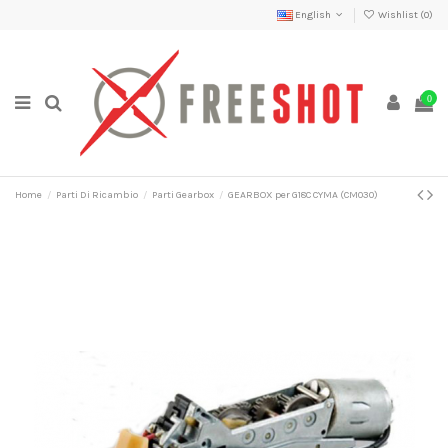
English
Wishlist (
0
)
0
Home
Parti Di Ricambio
Parti Gearbox
GEARBOX per G18C CYMA (CM030)