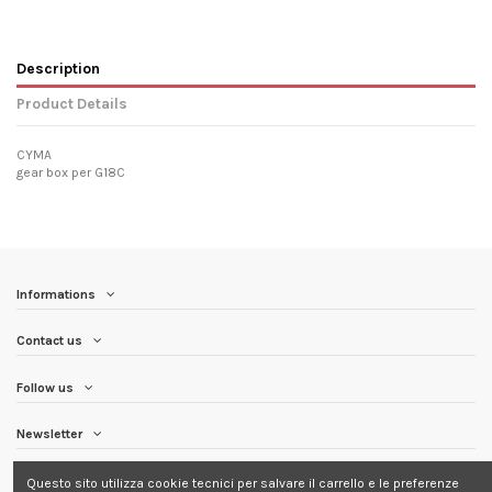
Description
Product Details
CYMA
gear box per G18C
Informations
Contact us
Follow us
Newsletter
Questo sito utilizza cookie tecnici per salvare il carrello e le preferenze