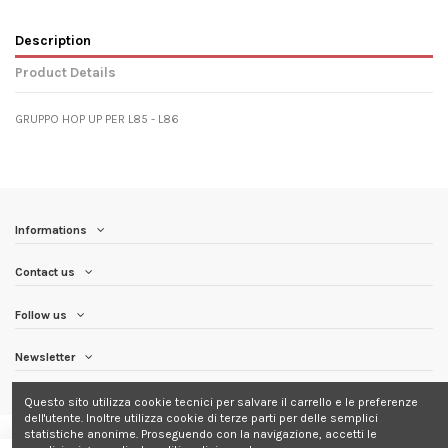
Description
Product Details
GRUPPO HOP UP PER L85 - L86
Informations
Contact us
Follow us
Newsletter
Questo sito utilizza cookie tecnici per salvare il carrello e le preferenze
dell'utente. Inoltre utilizza cookie di terze parti per delle semplici
statistiche anonime. Proseguendo con la navigazione, accetti le