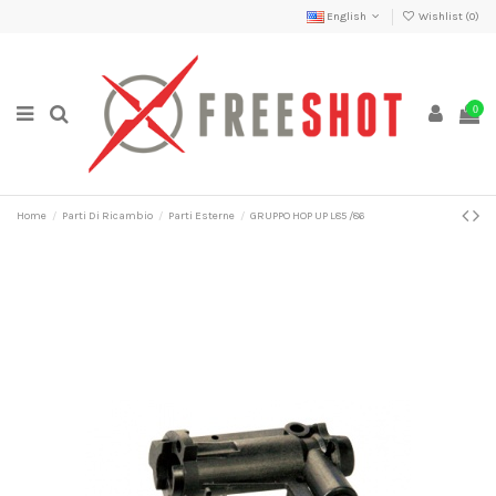
English
Wishlist (
0
)
0
Home
Parti Di Ricambio
Parti Esterne
GRUPPO HOP UP L85 /86