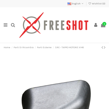
English
Wishlist (
0
)
0
Home
Parti Di Ricambio
Parti Esterne
SRC - TAPPO MOTORE XM8