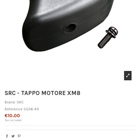
SRC - TAPPO MOTORE XM8
Brand:
SRC
Reference
SG36-40
€10.00
Tax included