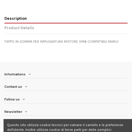
Description
Product Details
TAPPO IN GOMMA PER IMPUGNATURA MOTORE XM8 COMPATIBILI MARUI
Informations
Contact us
Follow us
Newsletter
Questo sito utilizza cookie tecnici per salvare il carrello e le preferenze
dell'utente. Inoltre utilizza cookie di terze parti per delle semplici