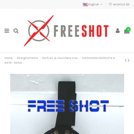
English
Wishlist (
0
)
0
Home
Abbigliamento
Occhiali & Maschere Viso
MASCHERA COMPLETA A
RETE - NERA