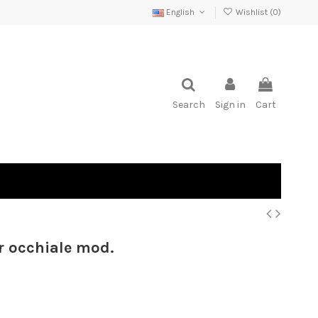
English
Wishlist (
0
)
Search
Sign in
Cart
r occhiale mod.