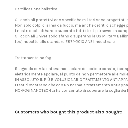
Certificazione balistica
Gli occhiali protettivi con specifiche militari sono progettati 
Non solo colpi di arma da fuoco, ma anche detriti o schegge p
I nostri occhiali hanno superato tutti i test più severi in campo
Gli occhiali Univet soddisfano o superano la US Military Balli
fps) rispetto allo standard Z87.1-2010 ANSI industriale!
Trattamento no fog
Reagendo con la catena molecolare del policarbonato, i comp
elettricamente apolare, al punto da non permettere alle moleco
IN ASSOLUTO IL PIÙ RIVOLUZIONARIO TRATTAMENTO ANTIAPP
I test dimostrano che con un normale trattamento antiappann
NO-FOG NANOTECH ci ha consentito di superare la soglia dei 
Customers who bought this product also bought: