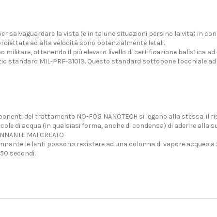
per salvaguardare la vista (e in talune situazioni persino la vita) in con
roiettate ad alta velocità sono potenzialmente letali.
 militare, ottenendo il più elevato livello di certificazione balistica ad
stic standard MIL-PRF-31013. Questo standard sottopone l'occhiale ad im
onenti del trattamento NO-FOG NANOTECH si legano alla stessa. il ri
le di acqua (in qualsiasi forma, anche di condensa) di aderire alla su
ANNANTE MAI CREATO
ante le lenti possono resistere ad una colonna di vapore acqueo a 5
150 secondi.