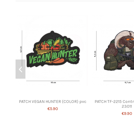
PATCH VEGAN HUNTER (COLOR) pvc
PATCH TF-2215 Contra
23011
€5.90
€9.90