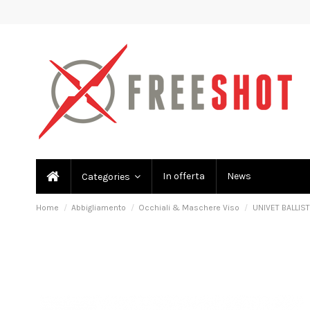
In offerta
News
Categories
Home
Abbigliamento
Occhiali & Maschere Viso
UNIVET BALLISTI