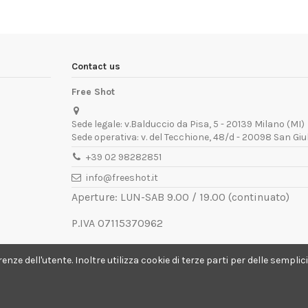
Contact us
Free Shot
Sede legale: v.Balduccio da Pisa, 5 - 20139 Milano (MI)
Sede operativa: v. del Tecchione, 48/d - 20098 San Giu
+39 02 98282851
info@freeshot.it
Aperture: LUN-SAB 9.00 / 19.00 (continuato)
P.IVA 07115370962
REA MI-1936672
ferenze dell'utente. Inoltre utilizza cookie di terze parti per delle semp