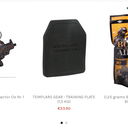
ctor Ox Nr. 1
TEMPLARS GEAR - TRAINING PLATE
0,25 grams B
(1,5 KG)
B
€33.90