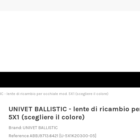
C - lente di ricambio per occhiale mod. 5X1 (scegliere il colore)
UNIVET BALLISTIC - lente di ricambio pe
5X1 (scegliere il colore)
Brand:
UNIVET BALLISTIC
Reference
ABBJ9713.6421
[U-5X1K20300-05]