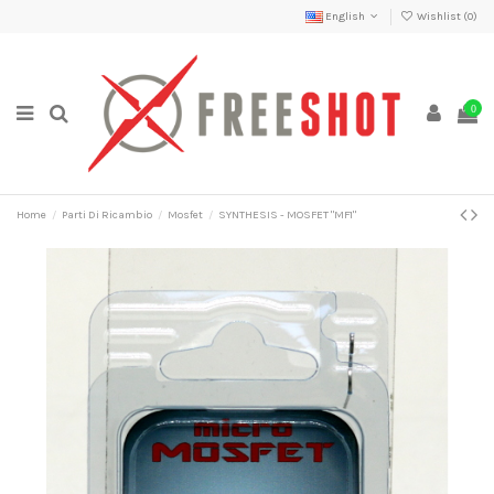
English
Wishlist (
0
)
0
Home
Parti Di Ricambio
Mosfet
SYNTHESIS - MOSFET "MF1"