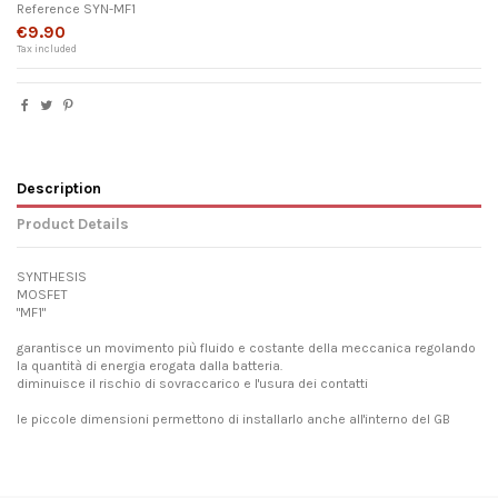
Reference
SYN-MF1
€9.90
Tax included
Description
Product Details
SYNTHESIS
MOSFET
"MF1"
garantisce un movimento più fluido e costante della meccanica regolando
la quantità di energia erogata dalla batteria.
diminuisce il rischio di sovraccarico e l'usura dei contatti
le piccole dimensioni permettono di installarlo anche all'interno del GB