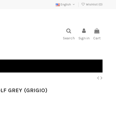
English
Wishlist (
0
)
Search
Sign in
Cart
LF GREY (GRIGIO)