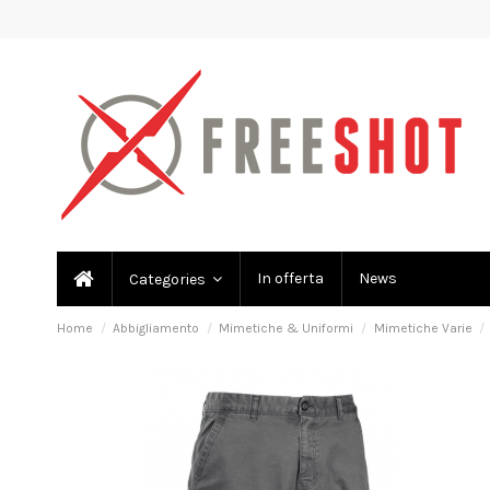
In offerta
News
Categories
Home
Abbigliamento
Mimetiche & Uniformi
Mimetiche Varie