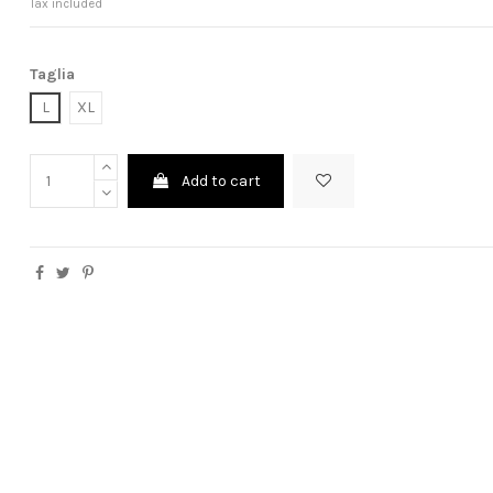
Tax included
Taglia
L
XL
Add to cart