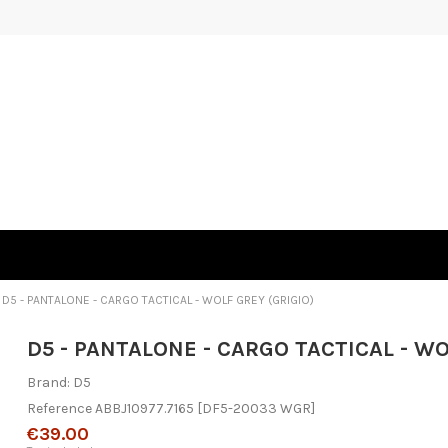
D5 - PANTALONE - CARGO TACTICAL - WOLF GREY (GRIGIO)
D5 - PANTALONE - CARGO TACTICAL - WO
Brand:
D5
Reference
ABBJ10977.7165
[DF5-20033 WGR]
€39.00