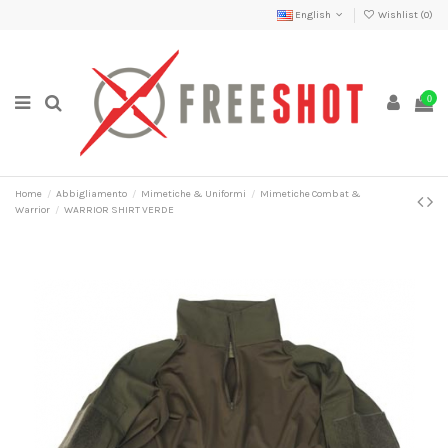
English
Wishlist (
0
)
0
Home
Abbigliamento
Mimetiche & Uniformi
Mimetiche Combat &
Warrior
WARRIOR SHIRT VERDE