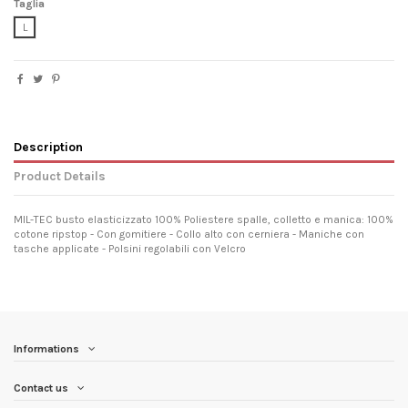
Taglia
L
Description
Product Details
MIL-TEC busto elasticizzato 100% Poliestere spalle, colletto e manica: 100%
cotone ripstop - Con gomitiere - Collo alto con cerniera - Maniche con
tasche applicate - Polsini regolabili con Velcro
Informations
Contact us