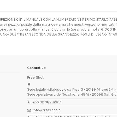
EZIONE C'E' IL MANUALE CON LA NUMERZAIONE PER MONTARLO PASSO A 
ccare i pezzi di puzzle dalla matrice via via che questi vengono montat
zione con un po' di colla vinilica; 5 colorarlo (se si vuole) nota: GIOC
 UNO/DUE/TRE (A SECONDA DELLA GRANDEZZA) FOGLI DI LEGNO INTAGL
Contact us
Free Shot
Sede legale: v.Balduccio da Pisa, 5 - 20139 Milano (MI)
Sede operativa: v. del Tecchione, 48/d - 20098 San Giu
+39 02 98282851
info@freeshot.it