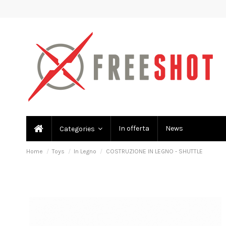
In offerta
News
Categories
Home
Toys
In Legno
COSTRUZIONE IN LEGNO - SHUTTLE