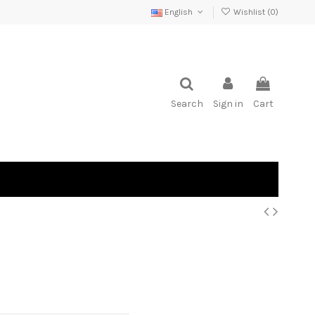
English
Wishlist (
0
)
Search
Sign in
Cart