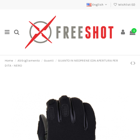
English
Wishlist (
0
)
0
Home
Abbigliamento
Guanti
GUANTO IN NEOPRENE CON APERTURA PER
DITA - NERO