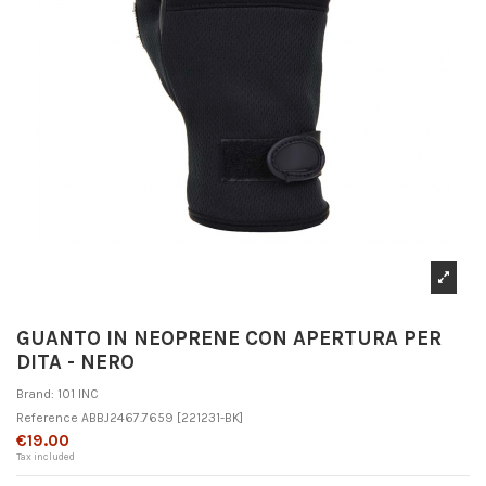
GUANTO IN NEOPRENE CON APERTURA PER
DITA - NERO
Brand:
101 INC
Reference
ABBJ2467.7659
[221231-BK]
€19.00
Tax included