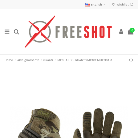
English
Wishlist (
0
)
0
Home
Abbigliamento
Guanti
MECHANIX - GUANTO MPACT MULTICAM