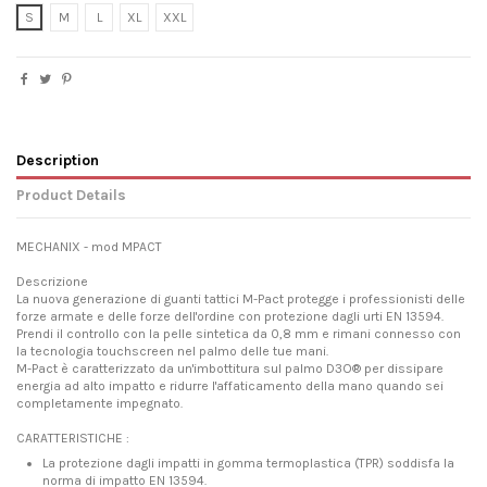
S
M
L
XL
XXL
Description
Product Details
MECHANIX - mod MPACT
Descrizione
La nuova generazione di guanti tattici M-Pact protegge i professionisti delle
forze armate e delle forze dell'ordine con protezione dagli urti EN 13594.
Prendi il controllo con la pelle sintetica da 0,8 mm e rimani connesso con
la tecnologia touchscreen nel palmo delle tue mani.
M-Pact è caratterizzato da un'imbottitura sul palmo D3O® per dissipare
energia ad alto impatto e ridurre l'affaticamento della mano quando sei
completamente impegnato.
CARATTERISTICHE :
La protezione dagli impatti in gomma termoplastica (TPR) soddisfa la
norma di impatto EN 13594.