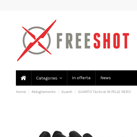
In offerta
News
Categories
Home
Abbigliamento
Guanti
GUANTO Tactical IN PELLE NERO