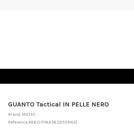
GUANTO Tactical IN PELLE NERO
Brand:
MILTEC
Reference
ABBJ3706.636
[12504102]
Out-of-Stock