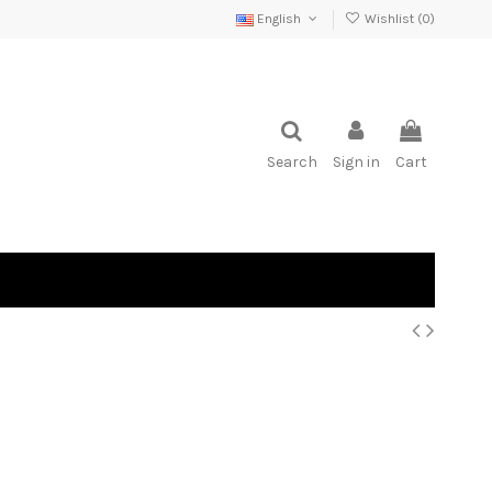
English
Wishlist (
0
)
Search
Sign in
Cart