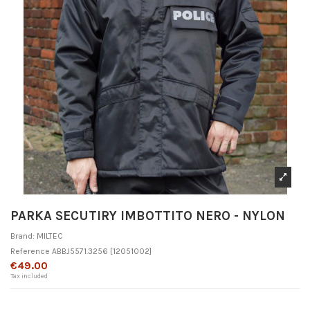
PARKA SECUTIRY IMBOTTITO NERO - NYLON
Brand:
MILTEC
Reference
ABBJ5571.3256
[12051002]
€49.00
Tax included