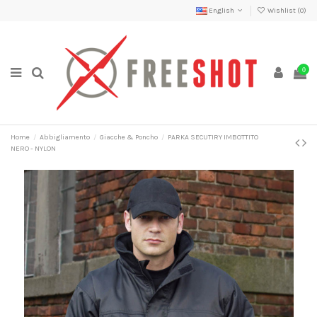
English
Wishlist (
0
)
0
Home
Abbigliamento
Giacche & Poncho
PARKA SECUTIRY IMBOTTITO
NERO - NYLON