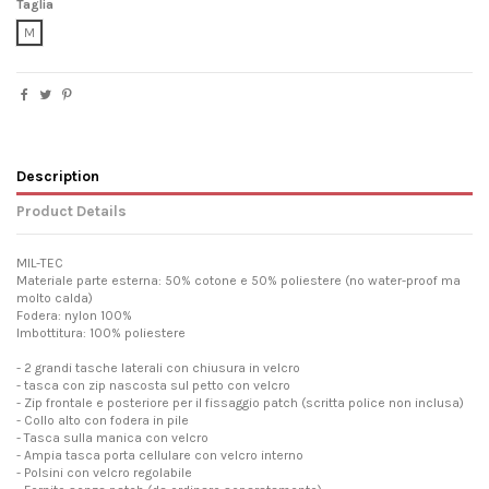
Taglia
M
Description
Product Details
MIL-TEC
Materiale parte esterna:
50% cotone
e 50% poliestere (no water-proof ma
molto calda)
Fodera:
nylon
100
%
Imbottitura: 100
%
poliestere
-
2 grandi
tasche laterali
con chiusura in velcro
-
tasca con zip nascosta
sul petto con
velcro
-
Zip frontale
e posteriore
per il fissaggio
patch (scritta police non inclusa)
-
Collo alto con
fodera in pile
-
Tasca sulla manica
con velcro
-
Ampia tasca
porta
cellulare
con velcro
interno
-
Polsini con
velcro
regolabile