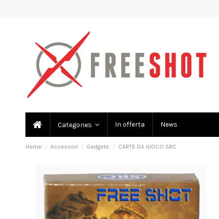
In offerta
News
Categories
Home
Accessori
Gadgets
CARTE DA GIOCO SRC