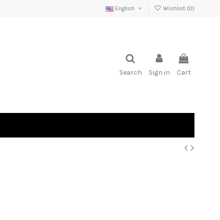
English
Wishlist (
0
)
Search
Sign in
Cart