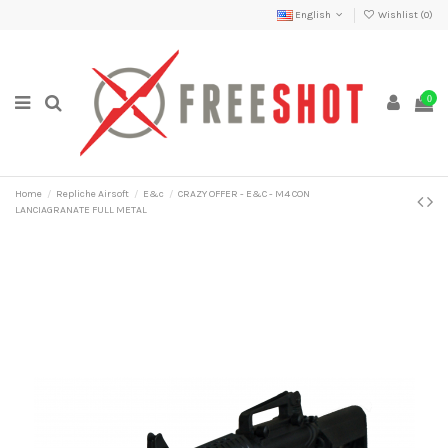
English
Wishlist (
0
)
0
Home
Repliche Airsoft
E&c
CRAZY OFFER - E&C - M4 CON
LANCIAGRANATE FULL METAL