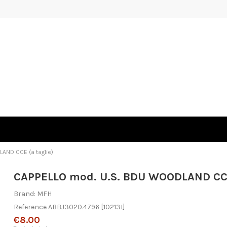
AND CCE (a taglie)
CAPPELLO mod. U.S. BDU WOODLAND CCE
Brand:
MFH
Reference
ABBJ3020.4796
[10213I]
€8.00