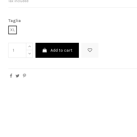
Tax included
Taglia
XL
Add to cart