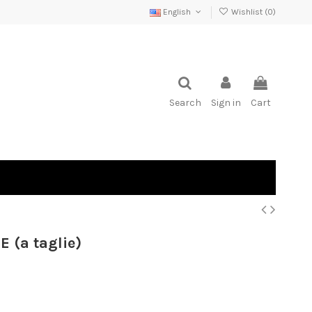
English
Wishlist (
0
)
Search
Sign in
Cart
 (a taglie)