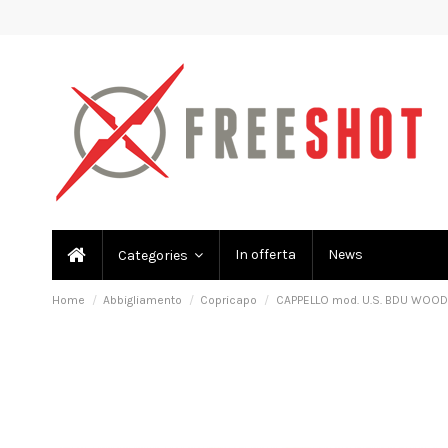
In offerta
News
Categories
Home
Abbigliamento
Copricapo
CAPPELLO mod. U.S. BDU WOODL