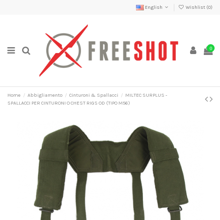
English
Wishlist (
0
)
0
Home
Abbigliamento
Cinturoni & Spallacci
MILTEC SURPLUS -
SPALLACCI PER CINTURONI O CHEST RIGS OD (TIPO M56)