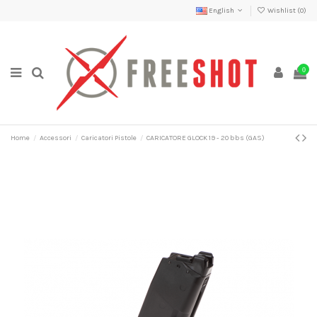
English
Wishlist (
0
)
0
Home
Accessori
Caricatori Pistole
CARICATORE GLOCK 19 - 20 bbs (GAS)