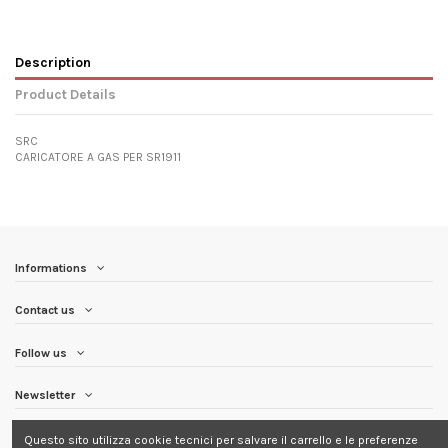
Description
Product Details
SRC
CARICATORE A GAS PER SR1911
Informations
Contact us
Follow us
Newsletter
Questo sito utilizza cookie tecnici per salvare il carrello e le preferenze