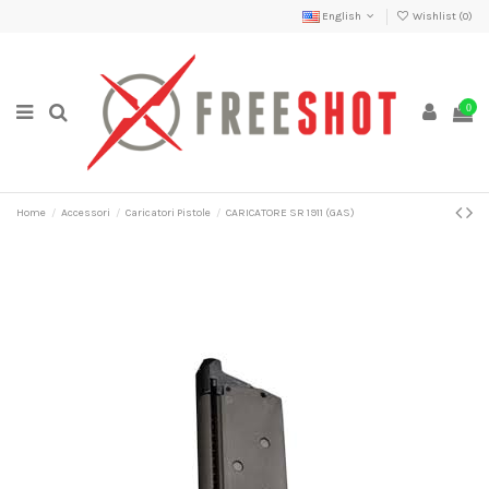
English
Wishlist (
0
)
0
Home
Accessori
Caricatori Pistole
CARICATORE SR 1911 (GAS)