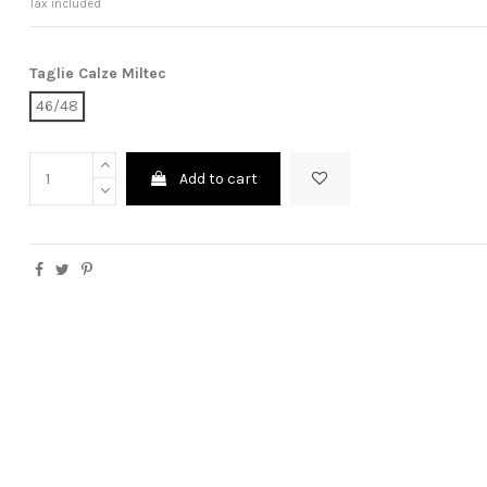
Tax included
Taglie Calze Miltec
46/48
Add to cart