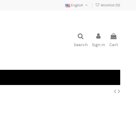
English
Wishlist (
0
)
Search
Sign in
Cart