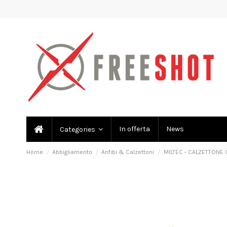
In offerta
News
Categories
Home
Abbigliamento
Anfibi & Calzettoni
MILTEC - CALZETTONE