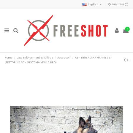
English
Wishlist (
0
)
0
Home
Law Enforcement & Difesa
Accessori
K9 - TIER ALPHA HARNESS
(PETTORINA CON SISTEMA MOLLE PRO)